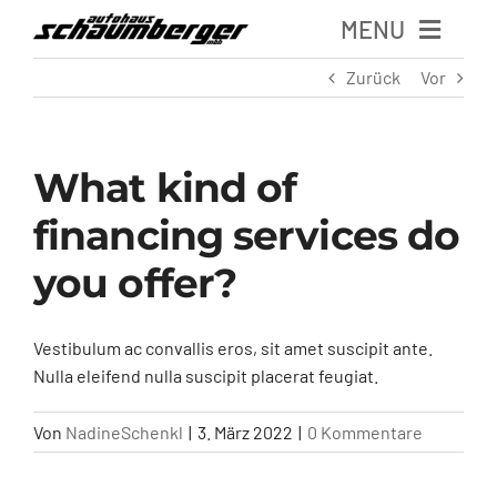
Zum
MENU
Inhalt
springen
Zurück
Vor
Home
What kind of
Über uns
financing services do
KFZ-Service
you offer?
Finanzierung
Vestibulum ac convallis eros, sit amet suscipit ante.
Nulla eleifend nulla suscipit placerat feugiat.
Kontakt
Von
NadineSchenkl
|
3. März 2022
|
0 Kommentare