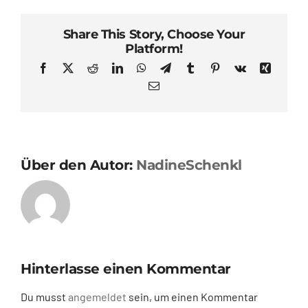
Share This Story, Choose Your
Platform!
Facebook
X
Reddit
LinkedIn
WhatsApp
Telegram
Tumblr
Pinterest
Vk
Xing
E-
Mail
Über den Autor:
NadineSchenkl
Hinterlasse einen Kommentar
Du musst
angemeldet
sein, um einen Kommentar